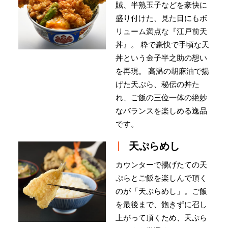
賊、半熟玉子などを豪快に
盛り付けた、見た目にもボ
リューム満点な『江戸前天
丼』。 粋で豪快で手頃な天
丼という金子半之助の想い
を再現。 高温の胡麻油で揚
げた天ぷら、秘伝の丼た
れ、ご飯の三位一体の絶妙
なバランスを楽しめる逸品
です。
天ぷらめし
カウンターで揚げたての天
ぷらとご飯を楽しんで頂く
のが「天ぷらめし」。ご飯
を最後まで、飽きずに召し
上がって頂くため、天ぷら