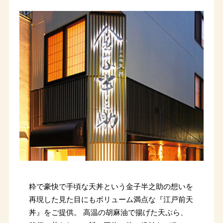
粋で豪快で手頃な天丼という金子半之助の想いを
再現した見た目にもボリューム満点な『江戸前天
丼』をご提供。 高温の胡麻油で揚げた天ぷら、