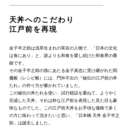
天丼へのこだわり
江戸前を再現
金子半之助は浅草生まれの実在の人物で、「日本の文化
は食にあり」と、誰よりも和食を愛し続けた和食界の重
鎮です。
その金子半之助の孫にあたる金子真也に受け継がれた閻
魔帳（レシピ帳）には、門外不出の『秘伝の江戸前の丼
たれ』の作り方が書かれていました。
この秘伝の丼たれを使い、試行錯誤を重ねて、ようやく
完成した天丼。それは粋な江戸前を表現した見た目も豪
快なものでした。この江戸前天丼をお手頃な価格で多く
の方に味わって頂きたいと思い、「日本橋 天丼 金子半之
助」は誕生しました。