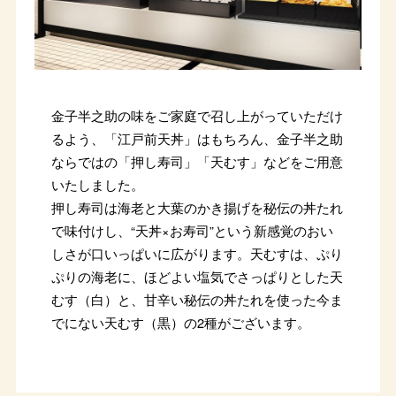
金子半之助の味をご家庭で召し上がっていただけ
るよう、「江戸前天丼」はもちろん、金子半之助
ならではの「押し寿司」「天むす」などをご用意
いたしました。
押し寿司は海老と大葉のかき揚げを秘伝の丼たれ
で味付けし、“天丼×お寿司”という新感覚のおい
しさが口いっぱいに広がります。天むすは、ぷり
ぷりの海老に、ほどよい塩気でさっぱりとした天
むす（白）と、甘辛い秘伝の丼たれを使った今ま
でにない天むす（黒）の2種がございます。