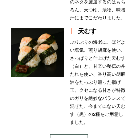
のネタを厳選するのはもち
ろん、天つゆ、漬物、味噌
汁にまでこだわりました。
天むす
ぷりぷりの海老に、ほどよ
い塩気、煎り胡麻を使い、
さっぱりと仕上げた天むす
（白）と、甘辛い秘伝の丼
たれを使い、香り高い胡麻
油をたっぷり纏った揚げ
玉、クセになる甘さが特徴
のガリを絶妙なバランスで
混ぜた、今までにない天む
す（黒）の2種をご用意し
ました。