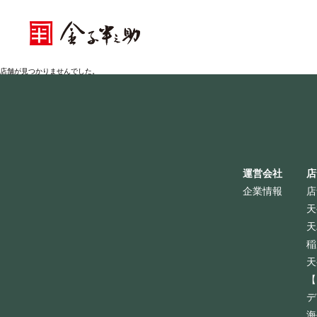
店舗が見つかりませんでした。
運営会社
店
企業情報
店
天
天
稲
天
【
デ
海