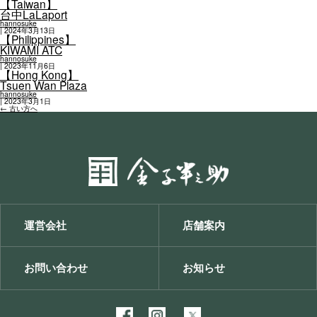
【Taiwan】
台中LaLaport
hannosuke
|
2024年3月13日
【Philippines】
KIWAMI ATC
hannosuke
|
2023年11月6日
【Hong Kong】
Tsuen Wan Plaza
hannosuke
|
2023年3月1日
投
←
古い方へ
稿
ナ
ビ
ゲ
ー
シ
ョ
ン
運営会社
店舗案内
お問い合わせ
お知らせ