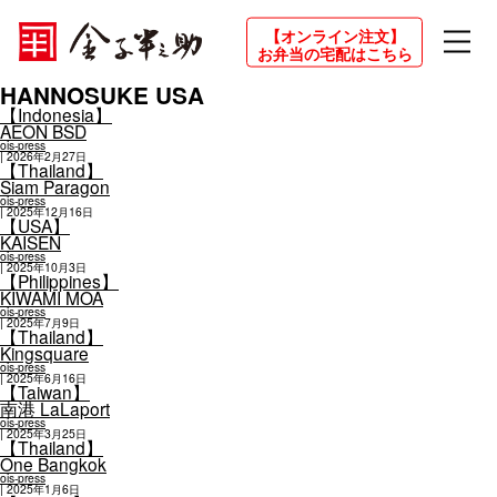
【オンライン注文】
お弁当の宅配はこちら
HANNOSUKE USA
【Indonesia】
AEON BSD
ois-press
|
2026年2月27日
【Thailand】
Siam Paragon
ois-press
|
2025年12月16日
【USA】
KAISEN
ois-press
|
2025年10月3日
【Philippines】
KIWAMI MOA
ois-press
|
2025年7月9日
【Thailand】
Kingsquare
ois-press
|
2025年6月16日
【Taiwan】
南港 LaLaport
ois-press
|
2025年3月25日
【Thailand】
One Bangkok
ois-press
|
2025年1月6日