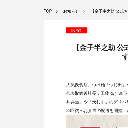
TOP
お知らせ
【金子半之助 公式
INFO
【金子半之助 
人気飲食店、つけ麺「つじ田」
代表取締役社長：工藤 智）傘下の
丼弁当」や「天むす」のデリバリ
23区内へお弁当の配送を開始い