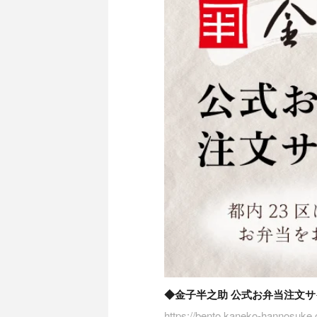
◆金子半之助 公式お弁当注文サ
https://bento.kaneko-hannosuke