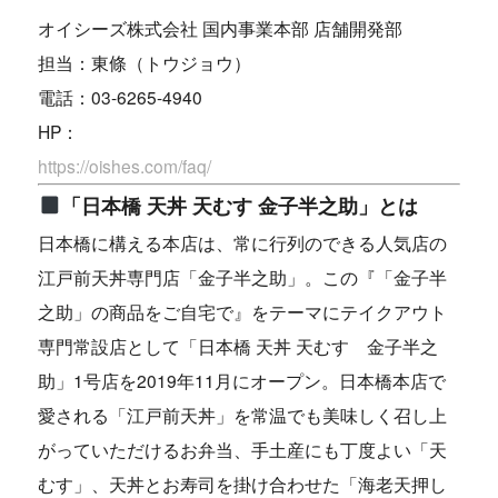
オイシーズ株式会社 国内事業本部 店舗開発部
担当：東條（トウジョウ）
電話：03-6265-4940
HP：
https://oishes.com/faq/
「日本橋 天丼 天むす 金子半之助」とは
日本橋に構える本店は、常に行列のできる人気店の
江戸前天丼専門店「金子半之助」。この『「金子半
之助」の商品をご自宅で』をテーマにテイクアウト
専門常設店として「日本橋 天丼 天むす 金子半之
助」1号店を2019年11月にオープン。日本橋本店で
愛される「江戸前天丼」を常温でも美味しく召し上
がっていただけるお弁当、手土産にも丁度よい「天
むす」、天丼とお寿司を掛け合わせた「海老天押し