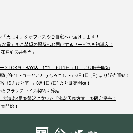
や「天むす」をオフィスやご自宅へお届けします！
之助のうな重」をご希望の場所へお届けするサービスを初導入！
「江戸前天丼弁当」
とTOKYO-BAY店」にて、6月1日（月）より販売開始
揚げ弁当〜ゴーヤととうもろこし〜」6月1日 (月) より販売開始！
~桜えびと筍~」3月1日 (日) より販売開始！
tionとフランチャイズ契約を締結
助」大海老4尾を贅沢に巻いた「海老天恵方巻」を限定発売！
販売開始！