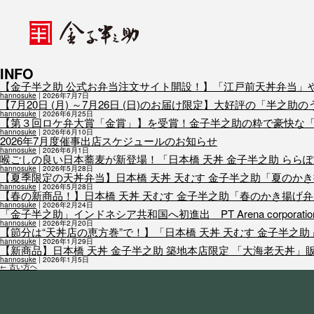
INFO
【金子半之助 公式お弁当注文サイト開設！】「江戸前天丼弁当」
hannosuke
|
2026年7月7日
【7月20日 (月) ～7月26日 (日)のお届け限定】大好評の「半
hannosuke
|
2026年6月25日
【第３回ロケ弁大賞「金賞」】を受賞！金子半之助の粋で豪快な
hannosuke
|
2026年6月10日
2026年7月度催事出店スケジュールのお知らせ
hannosuke
|
2026年6月1日
喉ごしの良い日本蕎麦が新登場！「日本橋 天丼 金子半之助 ららぽー
hannosuke
|
2026年5月28日
【夏季限定の天丼弁当】日本橋 天丼 天むす 金子半之助「夏のかき
hannosuke
|
2026年5月28日
【春の新商品！】日本橋 天丼 天むす 金子半之助「春のかき揚げ弁当
hannosuke
|
2026年2月24日
「金子半之助」インドネシア共和国へ初進出 PT Arena corpora
hannosuke
|
2026年2月20日
【節分は“天丼店の恵方巻”で！】「日本橋 天丼 天むす 金子半之
hannosuke
|
2026年1月29日
【新商品】日本橋 天丼 金子半之助 築地本店限定 「大海老天丼」
hannosuke
|
2026年1月5日
投
←
古い方へ
稿
ナ
ビ
ゲ