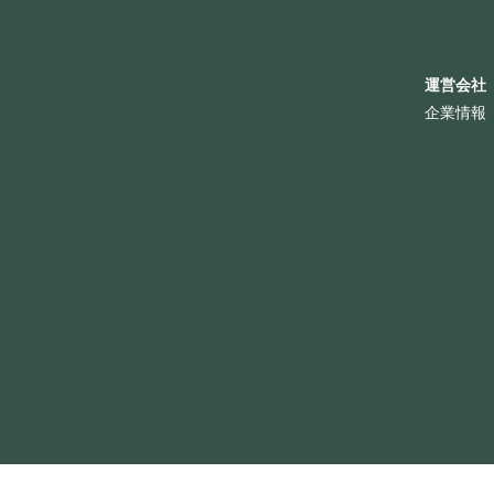
ー
シ
ョ
ン
運営会社
企業情報