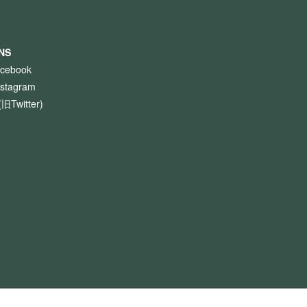
NS
acebook
nstagram
(旧Twitter)